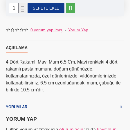
SEPETE EKLE
0 yorum yapılmış.
-
Yorum Yap
AÇIKLAMA
4 Dört Rakamlı Mavi Mum 6.5 Cm. Mavi renkteki 4 dört
rakamlı pasta mumunu doğum gününüzde,
kutlamalarınızda, özel günlerinizde, yıldönümlerinizde
kullanabilirsiniz. 6.5 cm uzunluğundaki mum, çubuğu ile
birlikte 10.5 cm'dir.
YORUMLAR
YORUM YAP
Lütfen yorum yazmak için
oturum açın
ya da
kayıt olun
.