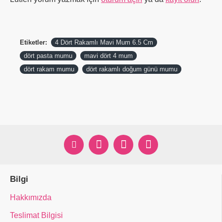
Etiketler:
4 Dört Rakamlı Mavi Mum 6.5 Cm
dört pasta mumu
mavi dört 4 mum
dört rakam mumu
dört rakamlı doğum günü mumu
Bilgi
Hakkımızda
Teslimat Bilgisi