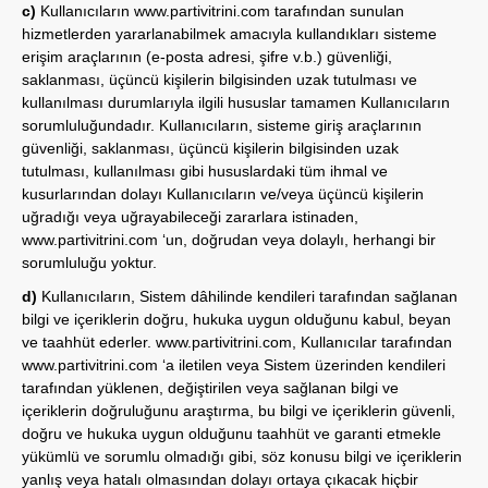
c)
Kullanıcıların
www.partivitrini.com
tarafından sunulan
hizmetlerden yararlanabilmek amacıyla kullandıkları sisteme
erişim araçlarının (e-posta adresi, şifre v.b.) güvenliği,
saklanması, üçüncü kişilerin bilgisinden uzak tutulması ve
kullanılması durumlarıyla ilgili hususlar tamamen Kullanıcıların
sorumluluğundadır. Kullanıcıların, sisteme giriş araçlarının
güvenliği, saklanması, üçüncü kişilerin bilgisinden uzak
tutulması, kullanılması gibi hususlardaki tüm ihmal ve
kusurlarından dolayı Kullanıcıların ve/veya üçüncü kişilerin
uğradığı veya uğrayabileceği zararlara istinaden,
www.partivitrini.com
‘un, doğrudan veya dolaylı, herhangi bir
sorumluluğu yoktur.
d)
Kullanıcıların, Sistem dâhilinde kendileri tarafından sağlanan
bilgi ve içeriklerin doğru, hukuka uygun olduğunu kabul, beyan
ve taahhüt ederler.
www.partivitrini.com
, Kullanıcılar tarafından
www.partivitrini.com
‘a iletilen veya Sistem üzerinden kendileri
tarafından yüklenen, değiştirilen veya sağlanan bilgi ve
içeriklerin doğruluğunu araştırma, bu bilgi ve içeriklerin güvenli,
doğru ve hukuka uygun olduğunu taahhüt ve garanti etmekle
yükümlü ve sorumlu olmadığı gibi, söz konusu bilgi ve içeriklerin
yanlış veya hatalı olmasından dolayı ortaya çıkacak hiçbir