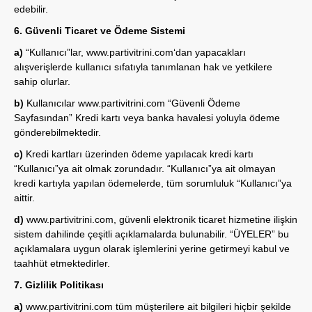
edebilir.
6. Güvenli Ticaret ve Ödeme
Sistemi
a)
“Kullanıcı”lar,
www.partivitrini.com
‘dan yapacakları
alışverişlerde kullanıcı sıfatıyla tanımlanan hak ve yetkilere
sahip olurlar.
b)
Kullanıcılar
www.partivitrini.com
“Güvenli Ödeme
Sayfasından” Kredi kartı veya banka havalesi yoluyla ödeme
gönderebilmektedir.
c)
Kredi kartları üzerinden ödeme yapılacak kredi kartı
“Kullanıcı”ya ait olmak zorundadır. “Kullanıcı”ya ait olmayan
kredi kartıyla yapılan ödemelerde, tüm sorumluluk “Kullanıcı”ya
aittir.
d)
www.partivitrini.com
, güvenli elektronik ticaret hizmetine ilişkin
sistem dahilinde çeşitli açıklamalarda bulunabilir. “ÜYELER” bu
açıklamalara uygun olarak işlemlerini yerine getirmeyi kabul ve
taahhüt etmektedirler.
7. Gizlilik Politikası
a)
www.partivitrini.com
tüm müşterilere ait bilgileri hiçbir şekilde