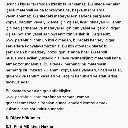
üçüncü kişiler tarafından izinsiz kullanılamaz. Bu sitede yer alan
içerik materyali ya da fonksiyonalite, başka mecralarda
yayınlanamaz. Bu sitedeki materyallerin sadece sergileme,
kopya, dağıtım veya yükleme için kişisel, ticari olmayan kullanım
için değiştirmeme ve materyaller için tüm yasal ve içerdiği diğer
kişisel notların yasal sahibiyseniz izin verilebilir. Değilseniz,
www.partivitrini.com
’un izni olmadan, buradaki her şeyi diğer
serverlara kopyalayamazsınız. Bu izin otomatik olarak bu
şartlardan bir maddeyi bozduğunuz anda biter. Bu tehdit
hususunda acilen yüklediğiniz veya resmettiğiniz materyali imha
etmek zorundasınız. Bu sitedeki herhangi bir materyalin
herhangi bir imzasız kullanımı kopyalama yasaları, ticari yasalar,
güvenlik ve tanıtım yasaları ve iletişim kanunları ve statülerine
tecavüz eder.
Bu sayfada yer alan güvenlik bilgileri
www.partivitrini.com
tarafından zaman, zaman
güncellenmektedir. Yapılan güncellemeleri kontrol etmek
kullanıcıların sorumluluğundadır.
8. Diğer Hükümler
8.1. Fikri Mülkiyet Hakları