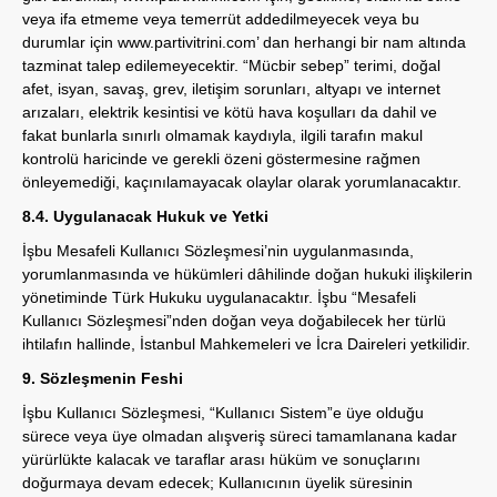
veya ifa etmeme veya temerrüt addedilmeyecek veya bu
durumlar için
www.partivitrini.com
’ dan herhangi bir nam altında
tazminat talep edilemeyecektir. “Mücbir sebep” terimi, doğal
afet, isyan, savaş, grev, iletişim sorunları, altyapı ve internet
arızaları, elektrik kesintisi ve kötü hava koşulları da dahil ve
fakat bunlarla sınırlı olmamak kaydıyla, ilgili tarafın makul
kontrolü haricinde ve gerekli özeni göstermesine rağmen
önleyemediği, kaçınılamayacak olaylar olarak yorumlanacaktır.
8.4. Uygulanacak Hukuk ve Yetki
İşbu Mesafeli Kullanıcı Sözleşmesi’nin uygulanmasında,
yorumlanmasında ve hükümleri dâhilinde doğan hukuki ilişkilerin
yönetiminde Türk Hukuku uygulanacaktır. İşbu “Mesafeli
Kullanıcı Sözleşmesi”nden doğan veya doğabilecek her türlü
ihtilafın hallinde, İstanbul Mahkemeleri ve İcra Daireleri yetkilidir.
9. Sözleşmenin Feshi
İşbu Kullanıcı Sözleşmesi, “Kullanıcı Sistem”e üye olduğu
sürece veya üye olmadan alışveriş süreci tamamlanana kadar
yürürlükte kalacak ve taraflar arası hüküm ve sonuçlarını
doğurmaya devam edecek; Kullanıcının üyelik süresinin