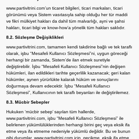
www.partivitrini.com
’un ticaret bilgileri, ticari markaları, ticari
görünümü veya Sistem vasıtasıyla sahip olduğu her tür maddi
ve fikri mülkiyet hakları da dahil tüm malvarlığı, ayni ve şahsi
hakları, ticari bilgi ve know-how’a yönelik tüm hakları saklıdır.
8.2. Sözleşme Değişiklikleri
www.partivitrini.com
, tamamen kendi takdirine bağlı ve tek taraflı
olarak, işbu “Mesafeli Kullanıcı Sözleşmesi”ni, uygun göreceği
herhangi bir zamanda, Sistem’de ilan etmek suretiyle
değiştirebilir. İşbu “Mesafeli Kullanıcı Sözleşmesi”nin değişen
hükümleri, ilan edildikleri tarihte geçerlilik kazanacak; geri kalan
hükümler, aynen yürürlükte kalarak hüküm ve sonuçlarını
doğurmaya devam edecektir. İşbu “Mesafeli Kullanıcı
Sözleşmesi”, Kullanıcının tek taraflı beyanları ile değiştirilemez.
8.3. Mücbir Sebepler
Hukuken ‘mücbir sebep’ sayılan tüm hallerde,
www.partivitrini.com
, işbu “Mesafeli Kullanıcı Sözleşmesi” ile
belirlenen yükümlülüklerinden herhangi birini geç veya eksik ifa
etme veya ifa etmeme nedeniyle yükümlü değildir. Bu ve bunun
gibi durumlar,
www.partivitrini.com
için, gecikme, eksik ifa etme