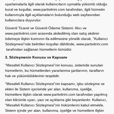
uyarlamalarla ilgili olarak kullanıcıların uymakla yükümlü olduğu
kural ve koşullar,
www.partivitrini.com
tarafından, ilgili hizmetin
kullanımıyla ilgili açıklamaların bulunduğu web sayfasından
kullanıcılara duyurulur.
Güvenli Ticaret ve Güvenli Ödeme Sistemi: Alıcı ve
www.partivitrini.com
arasında akdedilmiş olan satış akdinin
ödemeye ilişkin kısmının ifa edilmesine yönelik olarak, “Kullanıcı
Sözleşmesi”nde belirtilen koşullar dâhilinde,
www.partivitrini.com
tarafından sağlanan hizmetlerin tümüdür.
3. Sözleşmenin Konusu ve Kapsamı
“Mesafeli Kullanıcı Sözleşmesi”nin konusu, sistemde sunulan
hizmetlerin, bu hizmetlerden yararlanma şartlarının, tarafların
hak ve yükümlülüklerinin tespitidir.
“Mesafeli Kullanıcı Sözleşmesi”nin kapsamı, işbu sözleşme ve
ekleri ile Sistem içerisinde yer alan, kullanıma, üyeliğe,
hizmetlere ilişkin olarak
www.partivitrini.com
tarafından yapılmış
olan bilcümle uyarı, yazı ve açıklama gibi beyanlardır. Kullanıcı,
“Mesafeli Kullanıcı Sözleşmesi”nin hükümlerini kabul etmekle,
Sistem içinde yer alan, kullanıma, üyeliğe ve hizmetlere ilişkin