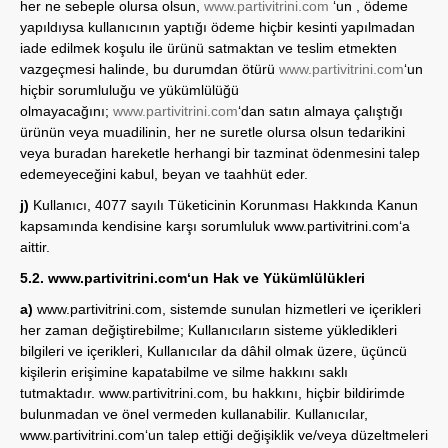
her ne sebeple olursa olsun,
www.partivitrini.com
‘un , ödeme
yapıldıysa kullanıcının yaptığı ödeme hiçbir kesinti yapılmadan
iade edilmek koşulu ile ürünü satmaktan ve teslim etmekten
vazgeçmesi halinde, bu durumdan ötürü
www.partivitrini.com
‘un
hiçbir sorumluluğu ve yükümlülüğü
olmayacağını;
www.partivitrini.com
‘dan satın almaya çalıştığı
ürünün veya muadilinin, her ne suretle olursa olsun tedarikini
veya buradan hareketle herhangi bir tazminat ödenmesini talep
edemeyeceğini kabul, beyan ve taahhüt eder.
j)
Kullanıcı, 4077 sayılı Tüketicinin Korunması Hakkında Kanun
kapsamında kendisine karşı sorumluluk
www.partivitrini.com
‘a
aittir.
5.2.
www.partivitrini.com
‘un Hak ve Yükümlülükleri
a)
www.partivitrini.com
, sistemde sunulan hizmetleri ve içerikleri
her zaman değiştirebilme; Kullanıcıların sisteme yükledikleri
bilgileri ve içerikleri, Kullanıcılar da dâhil olmak üzere, üçüncü
kişilerin erişimine kapatabilme ve silme hakkını saklı
tutmaktadır.
www.partivitrini.com
, bu hakkını, hiçbir bildirimde
bulunmadan ve önel vermeden kullanabilir. Kullanıcılar,
www.partivitrini.com
‘un talep ettiği değişiklik ve/veya düzeltmeleri