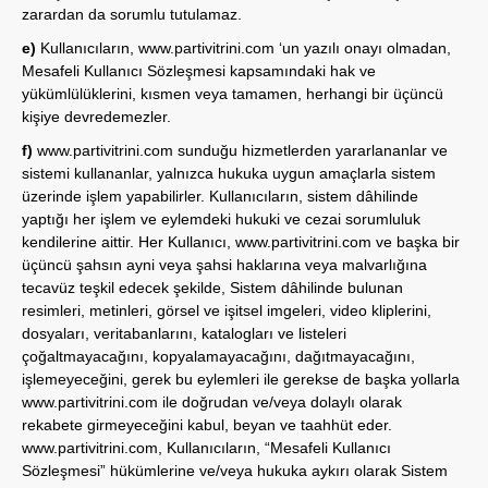
zarardan da sorumlu tutulamaz.
e)
Kullanıcıların,
www.partivitrini.com
‘un yazılı onayı olmadan,
Mesafeli Kullanıcı Sözleşmesi kapsamındaki hak ve
yükümlülüklerini, kısmen veya tamamen, herhangi bir üçüncü
kişiye devredemezler.
f)
www.partivitrini.com
sunduğu hizmetlerden yararlananlar ve
sistemi kullananlar, yalnızca hukuka uygun amaçlarla sistem
üzerinde işlem yapabilirler. Kullanıcıların, sistem dâhilinde
yaptığı her işlem ve eylemdeki hukuki ve cezai sorumluluk
kendilerine aittir. Her Kullanıcı,
www.partivitrini.com
ve başka bir
üçüncü şahsın ayni veya şahsi haklarına veya malvarlığına
tecavüz teşkil edecek şekilde, Sistem dâhilinde bulunan
resimleri, metinleri, görsel ve işitsel imgeleri, video kliplerini,
dosyaları, veritabanlarını, katalogları ve listeleri
çoğaltmayacağını, kopyalamayacağını, dağıtmayacağını,
işlemeyeceğini, gerek bu eylemleri ile gerekse de başka yollarla
www.partivitrini.com
ile doğrudan ve/veya dolaylı olarak
rekabete girmeyeceğini kabul, beyan ve taahhüt eder.
www.partivitrini.com
, Kullanıcıların, “Mesafeli Kullanıcı
Sözleşmesi” hükümlerine ve/veya hukuka aykırı olarak Sistem