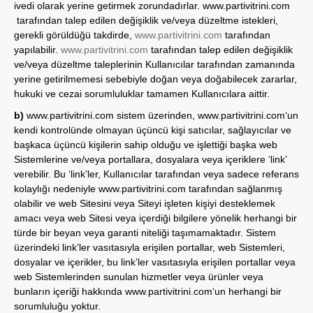
ivedi olarak yerine getirmek zorundadırlar.
www.partivitrini.com
tarafından talep edilen değişiklik ve/veya düzeltme istekleri,
gerekli görüldüğü takdirde,
www.partivitrini.com
tarafından
yapılabilir.
www.partivitrini.com
tarafından talep edilen değişiklik
ve/veya düzeltme taleplerinin Kullanıcılar tarafından zamanında
yerine getirilmemesi sebebiyle doğan veya doğabilecek zararlar,
hukuki ve cezai sorumluluklar tamamen Kullanıcılara aittir.
b)
www.partivitrini.com
sistem üzerinden,
www.partivitrini.com
‘un
kendi kontrolünde olmayan üçüncü kişi satıcılar, sağlayıcılar ve
başkaca üçüncü kişilerin sahip olduğu ve işlettiği başka web
Sistemlerine ve/veya portallara, dosyalara veya içeriklere ‘link’
verebilir. Bu ‘link’ler, Kullanıcılar tarafından veya sadece referans
kolaylığı nedeniyle
www.partivitrini.com
tarafından sağlanmış
olabilir ve web Sitesini veya Siteyi işleten kişiyi desteklemek
amacı veya web Sitesi veya içerdiği bilgilere yönelik herhangi bir
türde bir beyan veya garanti niteliği taşımamaktadır. Sistem
üzerindeki link’ler vasıtasıyla erişilen portallar, web Sistemleri,
dosyalar ve içerikler, bu link’ler vasıtasıyla erişilen portallar veya
web Sistemlerinden sunulan hizmetler veya ürünler veya
bunların içeriği hakkında
www.partivitrini.com
‘un herhangi bir
sorumluluğu yoktur.