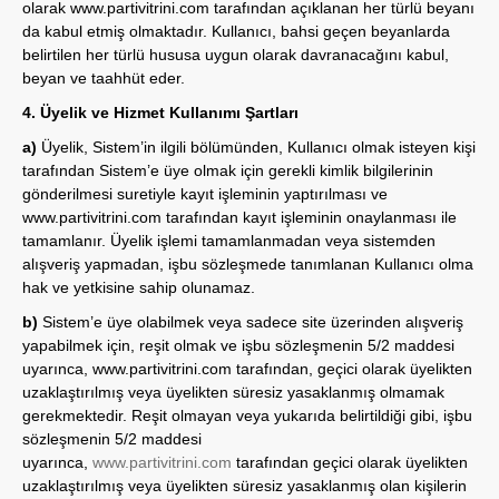
olarak
www.partivitrini.com
tarafından açıklanan her türlü beyanı
da kabul etmiş olmaktadır. Kullanıcı, bahsi geçen beyanlarda
belirtilen her türlü hususa uygun olarak davranacağını kabul,
beyan ve taahhüt eder.
4. Üyelik ve Hizmet Kullanımı Şartları
a)
Üyelik, Sistem’in ilgili bölümünden, Kullanıcı olmak isteyen kişi
tarafından Sistem’e üye olmak için gerekli kimlik bilgilerinin
gönderilmesi suretiyle kayıt işleminin yaptırılması ve
www.partivitrini.com
tarafından kayıt işleminin onaylanması ile
tamamlanır. Üyelik işlemi tamamlanmadan veya sistemden
alışveriş yapmadan, işbu sözleşmede tanımlanan Kullanıcı olma
hak ve yetkisine sahip olunamaz.
b)
Sistem’e üye olabilmek veya sadece site üzerinden alışveriş
yapabilmek için, reşit olmak ve işbu sözleşmenin 5/2 maddesi
uyarınca,
www.partivitrini.com
tarafından, geçici olarak üyelikten
uzaklaştırılmış veya üyelikten süresiz yasaklanmış olmamak
gerekmektedir. Reşit olmayan veya yukarıda belirtildiği gibi, işbu
sözleşmenin 5/2 maddesi
uyarınca,
www.partivitrini.com
tarafından geçici olarak üyelikten
uzaklaştırılmış veya üyelikten süresiz yasaklanmış olan kişilerin