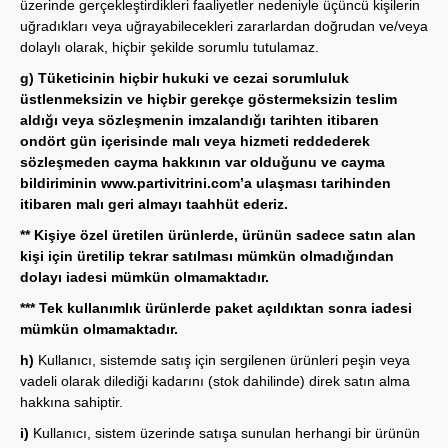
üzerinde gerçekleştirdikleri faaliyetler nedeniyle üçüncü kişilerin
uğradıkları veya uğrayabilecekleri zararlardan doğrudan ve/veya
dolaylı olarak, hiçbir şekilde sorumlu tutulamaz.
g) Tüketicinin hiçbir hukuki ve cezai sorumluluk
üstlenmeksizin ve hiçbir gerekçe göstermeksizin teslim
aldığı veya sözleşmenin imzalandığı tarihten itibaren
ondört gün içerisinde malı veya hizmeti reddederek
sözleşmeden cayma hakkının var olduğunu ve cayma
bildiriminin www.partivitrini.com’a ulaşması tarihinden
itibaren malı geri almayı taahhüt ederiz.
** Kişiye özel üretilen ürünlerde, ürünün sadece satın alan
kişi için üretilip tekrar satılması mümkün olmadığından
dolayı iadesi mümkün olmamaktadır.
***
Tek kullanımlık ürünlerde paket açıldıktan sonra iadesi
mümkün olmamaktadır.
h)
Kullanıcı, sistemde satış için sergilenen ürünleri peşin veya
vadeli olarak dilediği kadarını (stok dahilinde) direk satın alma
hakkına sahiptir.
i)
Kullanıcı, sistem üzerinde satışa sunulan herhangi bir ürünün