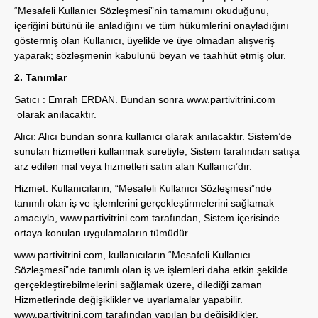
“Mesafeli Kullanıcı Sözleşmesi”nin tamamını okuduğunu,
içeriğini bütünü ile anladığını ve tüm hükümlerini onayladığını
göstermiş olan Kullanıcı, üyelikle ve üye olmadan alışveriş
yaparak; sözleşmenin kabulünü beyan ve taahhüt etmiş olur.
2. Tanımlar
Satıcı :
Emrah ERDAN
. Bundan sonra
www.partivitrini.com
olarak anılacaktır.
Alıcı: Alıcı bundan sonra kullanıcı olarak anılacaktır. Sistem’de
sunulan hizmetleri kullanmak suretiyle, Sistem tarafından satışa
arz edilen mal veya hizmetleri satın alan Kullanıcı’dır.
Hizmet: Kullanıcıların, “Mesafeli Kullanıcı Sözleşmesi”nde
tanımlı olan iş ve işlemlerini gerçekleştirmelerini sağlamak
amacıyla,
www.partivitrini.com
tarafından, Sistem içerisinde
ortaya konulan uygulamaların tümüdür.
www.partivitrini.com
, kullanıcıların “Mesafeli Kullanıcı
Sözleşmesi”nde tanımlı olan iş ve işlemleri daha etkin şekilde
gerçekleştirebilmelerini sağlamak üzere, dilediği zaman
Hizmetlerinde değişiklikler ve uyarlamalar yapabilir.
www.partivitrini.com
tarafından yapılan bu değişiklikler,