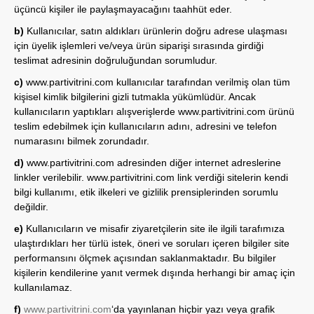
üçüncü kişiler ile paylaşmayacağını taahhüt eder.
b)
Kullanıcılar, satın aldıkları ürünlerin doğru adrese ulaşması
için üyelik işlemleri ve/veya ürün siparişi sırasında girdiği
teslimat adresinin doğruluğundan sorumludur.
c)
www.partivitrini.com
kullanıcılar tarafından verilmiş olan tüm
kişisel kimlik bilgilerini gizli tutmakla yükümlüdür. Ancak
kullanıcıların yaptıkları alışverişlerde
www.partivitrini.com
ürünü
teslim edebilmek için kullanıcıların adını, adresini ve telefon
numarasını bilmek zorundadır.
d)
www.partivitrini.com
adresinden diğer internet adreslerine
linkler verilebilir.
www.partivitrini.com
link verdiği sitelerin kendi
bilgi kullanımı, etik ilkeleri ve gizlilik prensiplerinden sorumlu
değildir.
e)
Kullanıcıların ve misafir ziyaretçilerin site ile ilgili tarafımıza
ulaştırdıkları her türlü istek, öneri ve soruları içeren bilgiler site
performansını ölçmek açısından saklanmaktadır. Bu bilgiler
kişilerin kendilerine yanıt vermek dışında herhangi bir amaç için
kullanılamaz.
f)
www.partivitrini.com
‘da yayınlanan hiçbir yazı veya grafik