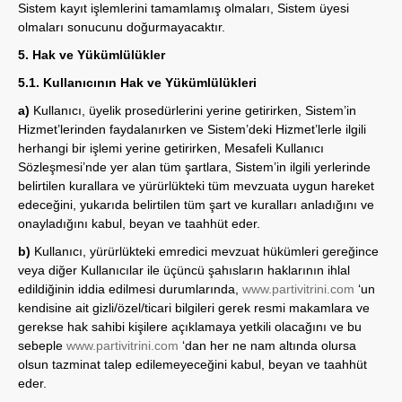
Sistem kayıt işlemlerini tamamlamış olmaları, Sistem üyesi
olmaları sonucunu doğurmayacaktır.
5. Hak ve Yükümlülükler
5.1. Kullanıcının Hak ve Yükümlülükleri
a)
Kullanıcı, üyelik prosedürlerini yerine getirirken, Sistem’in
Hizmet’lerinden faydalanırken ve Sistem’deki Hizmet’lerle ilgili
herhangi bir işlemi yerine getirirken, Mesafeli Kullanıcı
Sözleşmesi’nde yer alan tüm şartlara, Sistem’in ilgili yerlerinde
belirtilen kurallara ve yürürlükteki tüm mevzuata uygun hareket
edeceğini, yukarıda belirtilen tüm şart ve kuralları anladığını ve
onayladığını kabul, beyan ve taahhüt eder.
b)
Kullanıcı, yürürlükteki emredici mevzuat hükümleri gereğince
veya diğer Kullanıcılar ile üçüncü şahısların haklarının ihlal
edildiğinin iddia edilmesi durumlarında,
www.partivitrini.com
‘un
kendisine ait gizli/özel/ticari bilgileri gerek resmi makamlara ve
gerekse hak sahibi kişilere açıklamaya yetkili olacağını ve bu
sebeple
www.partivitrini.com
‘dan her ne nam altında olursa
olsun tazminat talep edilemeyeceğini kabul, beyan ve taahhüt
eder.