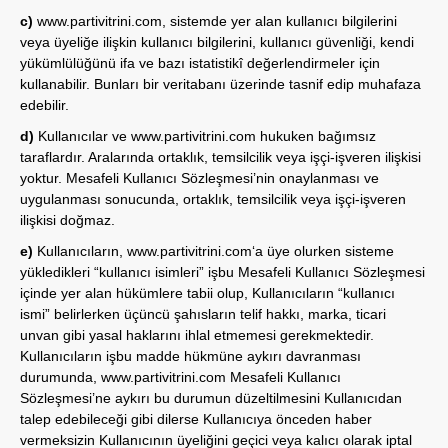
c)
www.partivitrini.com
, sistemde yer alan kullanıcı bilgilerini
veya üyeliğe ilişkin kullanıcı bilgilerini, kullanıcı güvenliği, kendi
yükümlülüğünü ifa ve bazı istatistikî değerlendirmeler için
kullanabilir. Bunları bir veritabanı üzerinde tasnif edip muhafaza
edebilir.
d)
Kullanıcılar ve
www.partivitrini.com
hukuken bağımsız
taraflardır. Aralarında ortaklık, temsilcilik veya işçi-işveren ilişkisi
yoktur. Mesafeli Kullanıcı Sözleşmesi’nin onaylanması ve
uygulanması sonucunda, ortaklık, temsilcilik veya işçi-işveren
ilişkisi doğmaz.
e)
Kullanıcıların,
www.partivitrini.com
‘a üye olurken sisteme
yükledikleri “kullanıcı isimleri” işbu Mesafeli Kullanıcı Sözleşmesi
içinde yer alan hükümlere tabii olup, Kullanıcıların “kullanıcı
ismi” belirlerken üçüncü şahısların telif hakkı, marka, ticari
unvan gibi yasal haklarını ihlal etmemesi gerekmektedir.
Kullanıcıların işbu madde hükmüne aykırı davranması
durumunda,
www.partivitrini.com
Mesafeli Kullanıcı
Sözleşmesi’ne aykırı bu durumun düzeltilmesini Kullanıcıdan
talep edebileceği gibi dilerse Kullanıcıya önceden haber
vermeksizin Kullanıcının üyeliğini geçici veya kalıcı olarak iptal