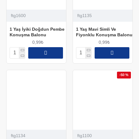
ftg1600
ftg1135
1 Yaş İyiki Doğdun Pembe
1 Yaş Mavi Simli Ve
Konuşma Balonu
Fiyonklu Konuşma Balonu
0,99₺
0,99₺
-50 %
ftg1134
ftg1100