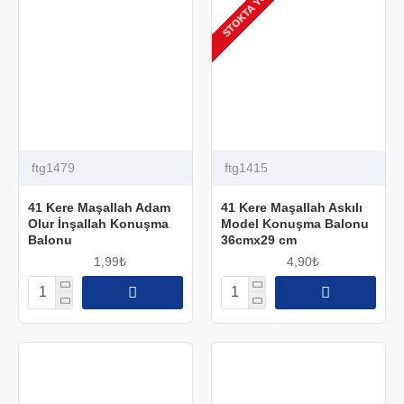
STOKTA YOK
ftg1479
ftg1415
41 Kere Maşallah Adam
41 Kere Maşallah Askılı
Olur İnşallah Konuşma
Model Konuşma Balonu
Balonu
36cmx29 cm
1,99₺
4,90₺