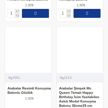
1,90₺
1,90₺
ftg1551
ftg1413
Arabalar Resimli Konuşma
Arabalar Şimşek Mc
Balonlu Gözlük
Queen Temalı Happy
Birthday İsim Yazılabilen
1,90₺
Askılı Model Konuşma
Balonu 36cmx29 cm