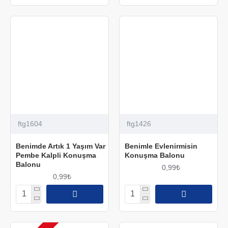
ftg1604
ftg1426
Benimde Artık 1 Yaşım Var
Benimle Evlenirmisin
Pembe Kalpli Konuşma
Konuşma Balonu
Balonu
0,99₺
0,99₺