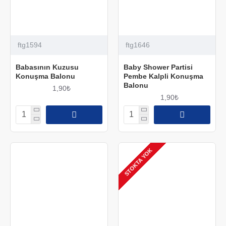
ftg1594
ftg1646
Babasının Kuzusu
Baby Shower Partisi
Konuşma Balonu
Pembe Kalpli Konuşma
Balonu
1,90₺
1,90₺
STOKTA YOK