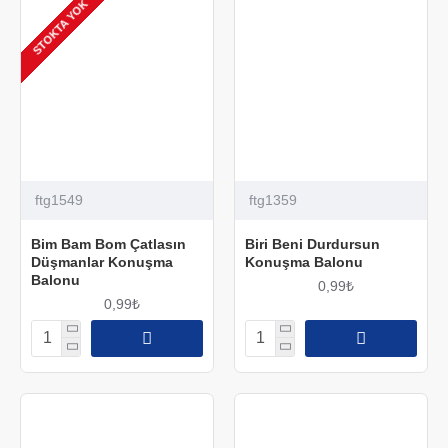
STOKTA YOK
ftg1549
ftg1359
Bim Bam Bom Çatlasın
Biri Beni Durdursun
Düşmanlar Konuşma
Konuşma Balonu
Balonu
0,99₺
0,99₺