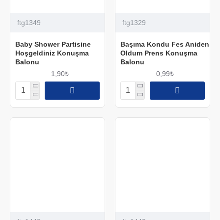
ftg1349
ftg1329
Baby Shower Partisine
Başıma Kondu Fes Aniden
Hoşgeldiniz Konuşma
Oldum Prens Konuşma
Balonu
Balonu
1,90₺
0,99₺