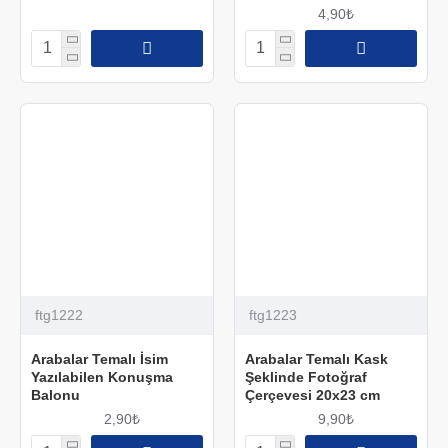
4,90₺
ftg1222
ftg1223
Arabalar Temalı İsim
Arabalar Temalı Kask
Yazılabilen Konuşma
Şeklinde Fotoğraf
Balonu
Çerçevesi 20x23 cm
2,90₺
9,90₺