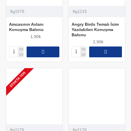
ftg1579
ftg1215
Amcasının Aslanı
Angry Birds Temalı İsim
Konuşma Balonu
Yazılabilen Konuşma
Balonu
1,90₺
2,90₺
STOKTA YOK
ftg1179
ftg1178