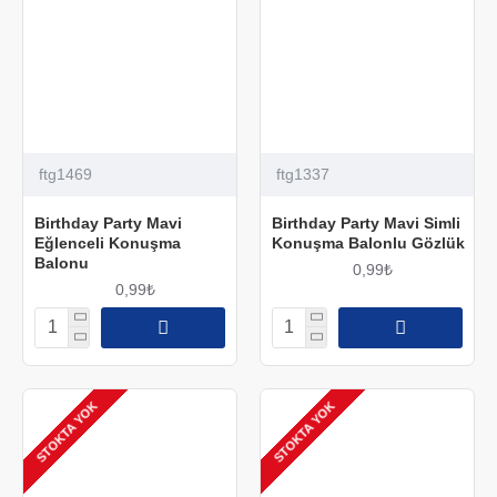
ftg1469
ftg1337
Birthday Party Mavi
Birthday Party Mavi Simli
Eğlenceli Konuşma
Konuşma Balonlu Gözlük
Balonu
0,99₺
0,99₺
STOKTA YOK
STOKTA YOK