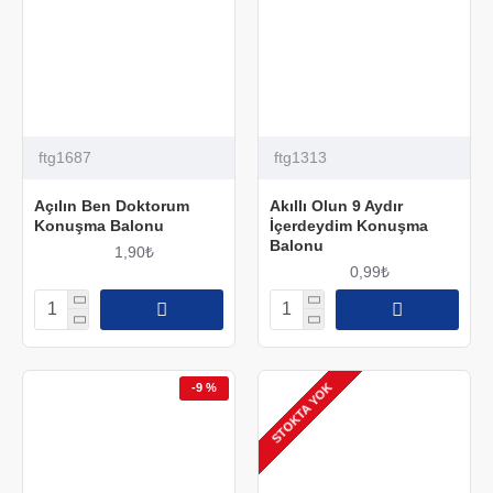
ftg1687
ftg1313
Açılın Ben Doktorum
Akıllı Olun 9 Aydır
Konuşma Balonu
İçerdeydim Konuşma
Balonu
1,90₺
0,99₺
STOKTA YOK
-9 %