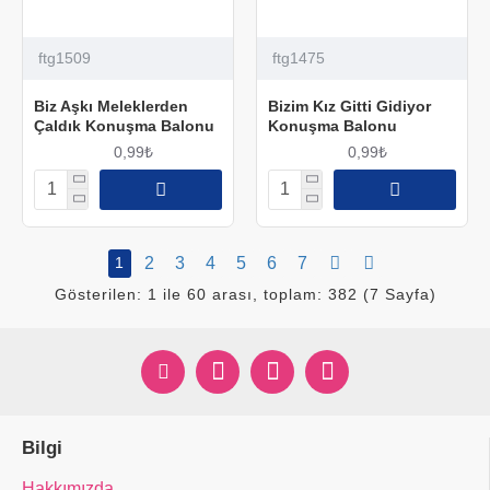
ftg1509
ftg1475
Biz Aşkı Meleklerden
Bizim Kız Gitti Gidiyor
Çaldık Konuşma Balonu
Konuşma Balonu
0,99₺
0,99₺
1
2
3
4
5
6
7
Gösterilen: 1 ile 60 arası, toplam: 382 (7 Sayfa)
Bilgi
Hakkımızda