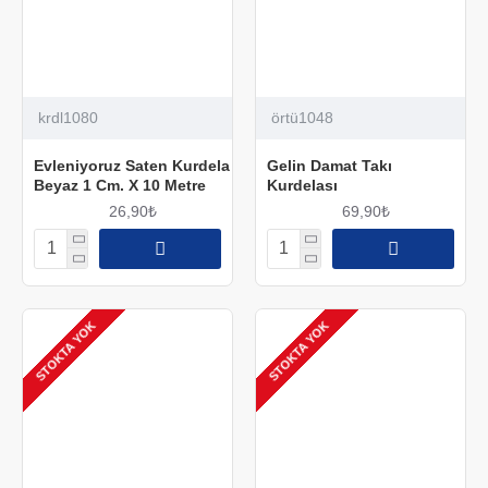
krdl1080
örtü1048
Evleniyoruz Saten Kurdela
Gelin Damat Takı
Beyaz 1 Cm. X 10 Metre
Kurdelası
26,90₺
69,90₺
STOKTA YOK
STOKTA YOK