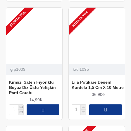
STOKTA YOK
STOKTA YOK
çrp1009
krdl1095
Kırmızı Saten Fiyonklu
Lila Pötikare Desenli
Beyaz Diz Üstü Yetişkin
Kurdela 1,5 Cm X 10 Metre
Parti Çorabı
36,90₺
14,90₺