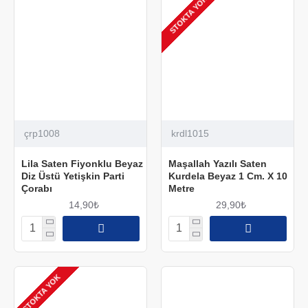
STOKTA YOK
çrp1008
krdl1015
Lila Saten Fiyonklu Beyaz
Maşallah Yazılı Saten
Diz Üstü Yetişkin Parti
Kurdela Beyaz 1 Cm. X 10
Çorabı
Metre
14,90₺
29,90₺
STOKTA YOK