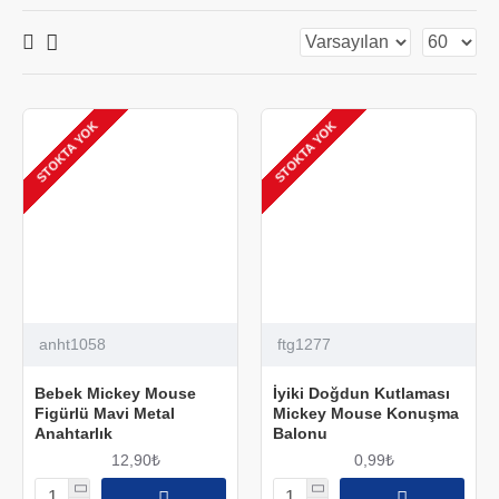
STOKTA YOK
STOKTA YOK
anht1058
ftg1277
Bebek Mickey Mouse
İyiki Doğdun Kutlaması
Figürlü Mavi Metal
Mickey Mouse Konuşma
Anahtarlık
Balonu
12,90₺
0,99₺