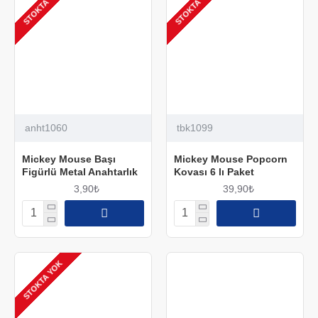
STOKTA YOK
STOKTA YOK
anht1060
tbk1099
Mickey Mouse Başı
Mickey Mouse Popcorn
Figürlü Metal Anahtarlık
Kovası 6 lı Paket
3,90₺
39,90₺
STOKTA YOK