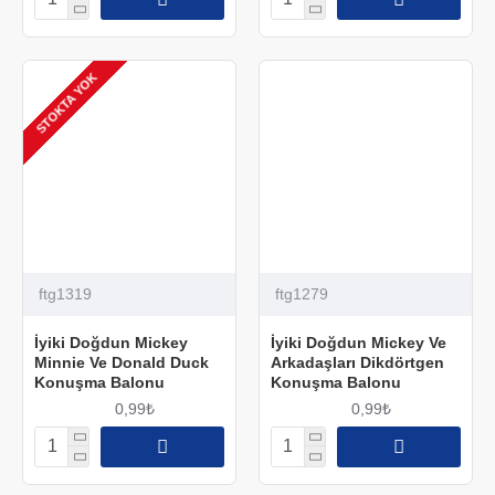
STOKTA YOK
ftg1319
ftg1279
İyiki Doğdun Mickey
İyiki Doğdun Mickey Ve
Minnie Ve Donald Duck
Arkadaşları Dikdörtgen
Konuşma Balonu
Konuşma Balonu
0,99₺
0,99₺