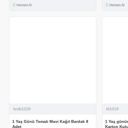
Hemen Al
Hemen Al
brdk1028
kt1019
1 Yaş Günü Temalı Mavi Kağıt Bardak 8
1 Yaş günüm
Adet
Karton Kut