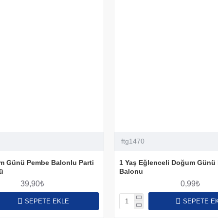
ftg1470
m Günü Pembe Balonlu Parti
1 Yaş Eğlenceli Doğum Gün
ü
Balonu
39,90₺
0,99₺
SEPETE EKLE
SEPETE E