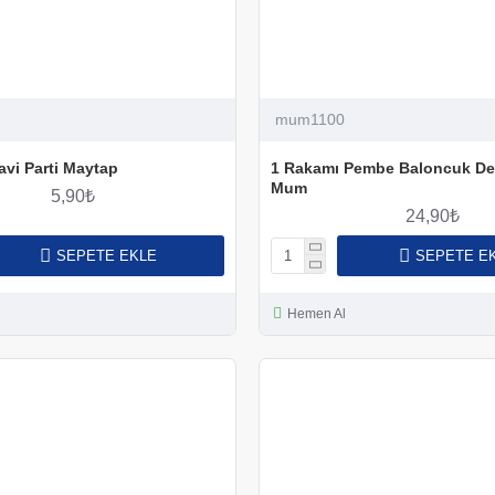
mum1100
vi Parti Maytap
1 Rakamı Pembe Baloncuk De
Mum
5,90₺
24,90₺
SEPETE EKLE
SEPETE E
Hemen Al