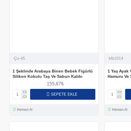
Ço-45
klb1014
1 Şeklinde Arabaya Binen Bebek Figürlü
1 Yaş Ayak 
Silikon Kokulu Taş Ve Sabun Kalıbı
Hamuru Ve 
155,87₺
SEPETE EKLE
Hemen Al
Hemen Al