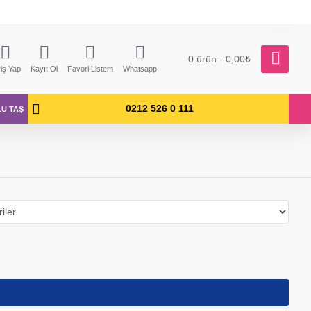
0 ürün - 0,00₺
riş Yap
Kayıt Ol
Favori Listem
Whatsapp
0212 526 0 111
LU TAŞ