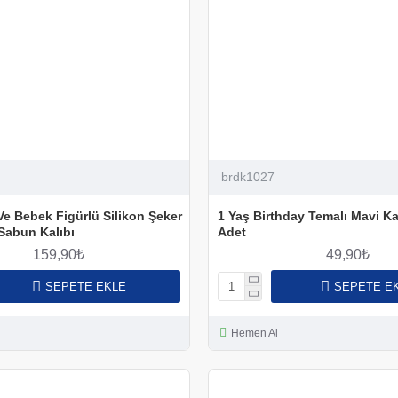
brdk1027
Ve Bebek Figürlü Silikon Şeker
1 Yaş Birthday Temalı Mavi Ka
Sabun Kalıbı
Adet
159,90₺
49,90₺
SEPETE EKLE
SEPETE E
Hemen Al