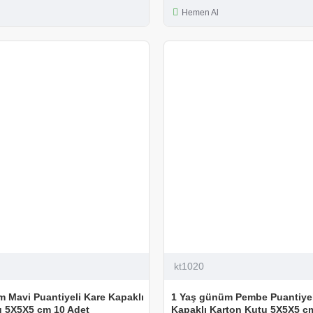
Hemen Al
kt1020
 Mavi Puantiyeli Kare Kapaklı
1 Yaş günüm Pembe Puantiyel
u 5X5X5 cm 10 Adet
Kapaklı Karton Kutu 5X5X5 c