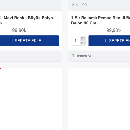
bln1190
lı Mavi Renkli Büyük Folyo
1 Bir Rakamlı Pembe Renkli 
m
Balon 90 Cm
99,90₺
99,90₺
SEPETE EKLE
SEPETE E
Hemen Al