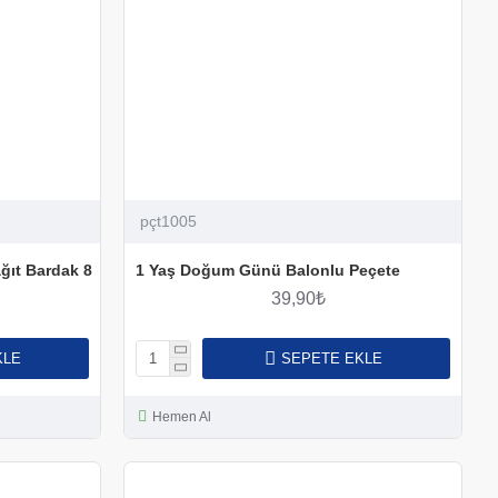
pçt1005
ğıt Bardak 8
1 Yaş Doğum Günü Balonlu Peçete
39,90₺
KLE
SEPETE EKLE
Hemen Al