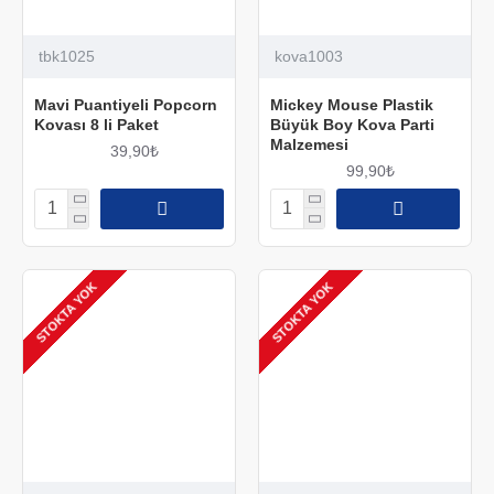
tbk1025
kova1003
Mavi Puantiyeli Popcorn
Mickey Mouse Plastik
Kovası 8 li Paket
Büyük Boy Kova Parti
Malzemesi
39,90₺
99,90₺
STOKTA YOK
STOKTA YOK