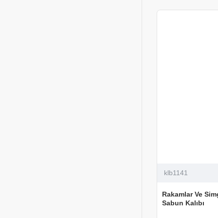
klb1141
Rakamlar Ve Simg
Sabun Kalıbı