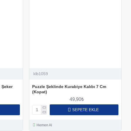
klb1059
n Şeker
Puzzle Şeklinde Kurabiye Kalıbı 7 Cm
(Kopat)
49,90₺
E
SEPETE EKLE
Hemen Al