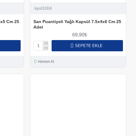
kpsl1004
x4x5 Cm 25
Sarı Puantiyeli Yağlı Kapsül 7.5x4x6 Cm 25
Adet
69,90₺
E
SEPETE EKLE
Hemen Al