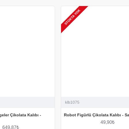
STOKTA YOK
klb1075
eler Çikolata Kalıbı -
Robot Figürlü Çikolata Kalıbı - S
49,90₺
649,87₺