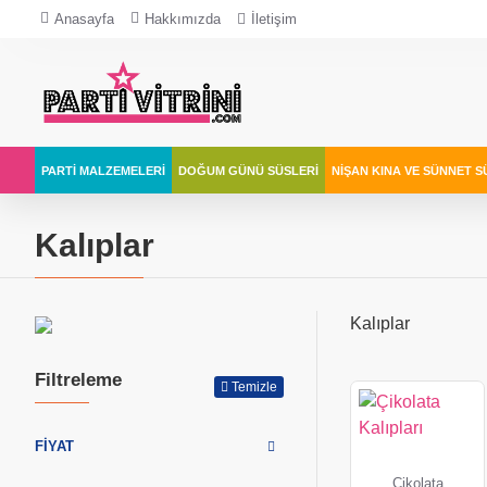
Anasayfa
Hakkımızda
İletişim
PARTI MALZEMELERI
DOĞUM GÜNÜ SÜSLERI
NIŞAN KINA VE SÜNNET S
Kalıplar
Kalıplar
Filtreleme
Temizle
FIYAT
Çikolata