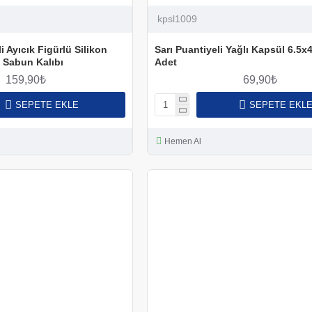
kpsl1009
i Ayıcık Figürlü Silikon
Sarı Puantiyeli Yağlı Kapsül 6.5
 Sabun Kalıbı
Adet
159,90₺
69,90₺
SEPETE EKLE
SEPETE EKL
Hemen Al