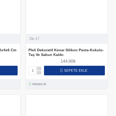
Dk-17
.5x4x6 Cm
Pleli Dekoratif Kenar Silikon Pasta-Kokulu-
Taş Ve Sabun Kalıbı
144,90₺
E
SEPETE EKLE
Hemen Al