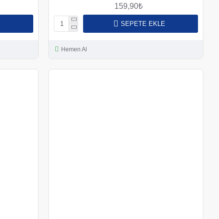
159,90₺
E
SEPETE EKLE
Hemen Al