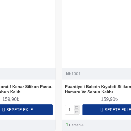
klb1001
oratif Kenar Silikon Pasta-
Puantiyeli Balerin Kıyafeti Siliko
abun Kalıbı
Hamuru Ve Sabun Kalıbı
159,90₺
159,90₺
SEPETE EKLE
SEPETE EKL
Hemen Al