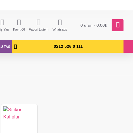
0 ürün - 0,00₺
riş Yap
Kayıt Ol
Favori Listem
Whatsapp
0212 526 0 111
LU TAŞ