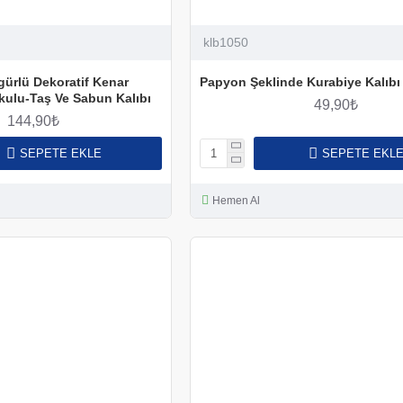
klb1050
gürlü Dekoratif Kenar
Papyon Şeklinde Kurabiye Kalıbı
kulu-Taş Ve Sabun Kalıbı
49,90₺
144,90₺
SEPETE EKLE
SEPETE EKL
Hemen Al