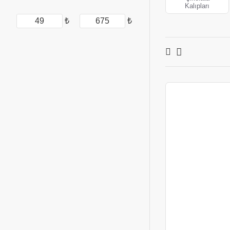
Kalıpları
₺
₺