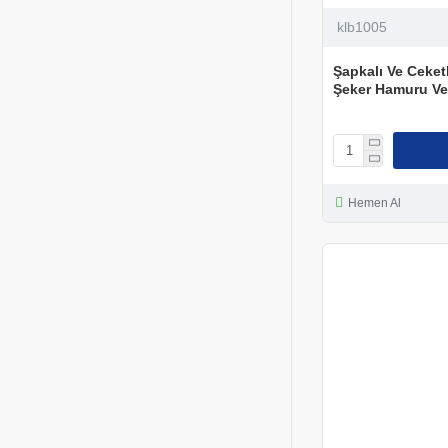
klb1005
Şapkalı Ve Ceketl
Şeker Hamuru Ve
Hemen Al