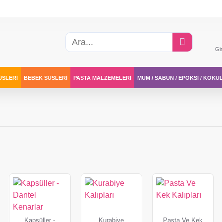
Gi
ÜSLERI
BEBEK SÜSLERI
PASTA MALZEMELERI
MUM / SABUN / EPOKSI / KOKU
Kapsüller -
Kurabiye
Pasta Ve Kek