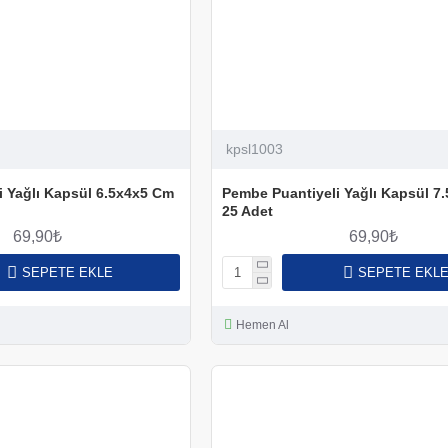
kpsl1003
i Yağlı Kapsül 6.5x4x5 Cm
Pembe Puantiyeli Yağlı Kapsül 7
25 Adet
69,90₺
69,90₺
SEPETE EKLE
SEPETE EKL
Hemen Al