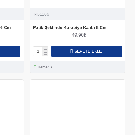
klb1106
 6 Cm
Patik Şeklinde Kurabiye Kalıbı 8 Cm
49,90₺
E
SEPETE EKLE
Hemen Al