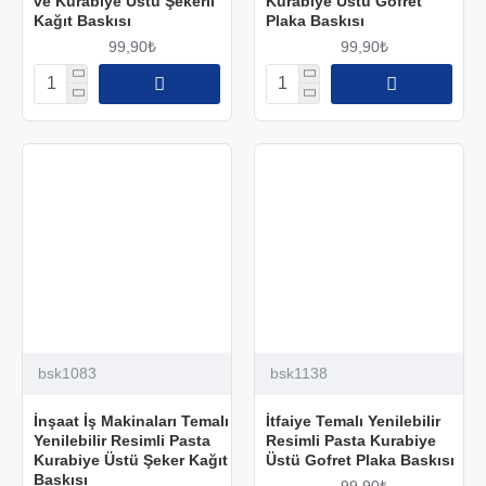
ve Kurabiye Üstü Şekerli
Kurabiye Üstü Gofret
Kağıt Baskısı
Plaka Baskısı
99,90₺
99,90₺
bsk1083
bsk1138
İnşaat İş Makinaları Temalı
İtfaiye Temalı Yenilebilir
Yenilebilir Resimli Pasta
Resimli Pasta Kurabiye
Kurabiye Üstü Şeker Kağıt
Üstü Gofret Plaka Baskısı
Baskısı
99,90₺