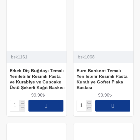
bsk1161
bsk1068
Erkek Diş Buğdayı Temalı
Euro Banknot Temalı
Yenilebilir Resimli Pasta
Yenilebilir Resimli Pasta
ve Kurabiye ve Cupcake
Kurabiye Gofret Plaka
Üstü Şekerli Kağıt Baskısı
Baskısı
99,90₺
99,90₺