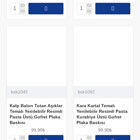
bsk1045
bsk1082
Kalp Balon Tutan Aşıklar
Kara Kartal Temalı
Temalı Yenilebilir Resimli
Yenilebilir Resimli Pasta
Pasta Üstü Gofret Plaka
Kurabiye Üstü Gofret
Baskısı
Plaka Baskısı
99,90₺
99,90₺