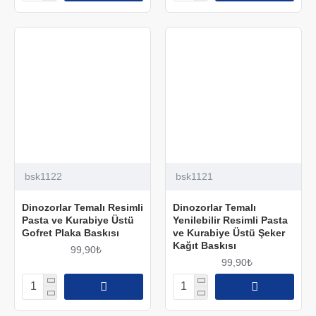
bsk1122
bsk1121
Dinozorlar Temalı Resimli
Dinozorlar Temalı
Pasta ve Kurabiye Üstü
Yenilebilir Resimli Pasta
Gofret Plaka Baskısı
ve Kurabiye Üstü Şeker
Kağıt Baskısı
99,90₺
99,90₺