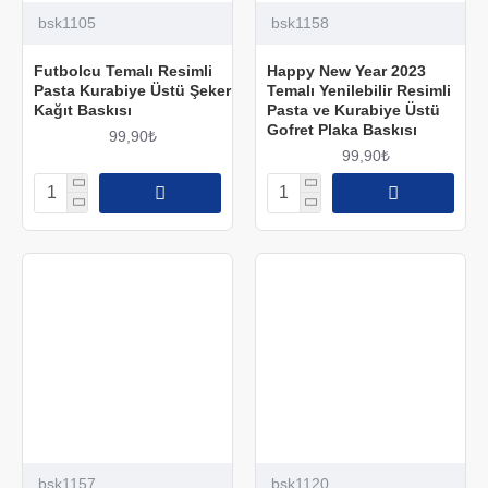
bsk1105
bsk1158
Futbolcu Temalı Resimli
Happy New Year 2023
Pasta Kurabiye Üstü Şeker
Temalı Yenilebilir Resimli
Kağıt Baskısı
Pasta ve Kurabiye Üstü
Gofret Plaka Baskısı
99,90₺
99,90₺
bsk1157
bsk1120