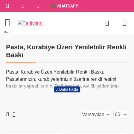
WHATSAPP
Pasta, Kurabiye Üzeri Yenilebilir Renkli
Baskı
Pasta, Kurabiye Üzeri Yenilebilir Renkli Baskı.
Pastalarınızın, kurabiyelerinizin üzerine renkli resimli
baskılar yapabilirsiniz. Doğumgünü, evlilik yıldönümü
veya özel günlerinizi sadece size özel resimli pastanız ile
kutlayabilirsiniz.
Resimli pasta
ile çocuğunuzu mutlu
edebilirsiniz. Pasta üzerine Fotoğraf Baskı nerede yapılır
diye arıyorsanız Partivitrini'nde pasta üstü baskı
yaptırabilirsiniz. Yenilebilir Pasta Baskısı nı güvenle
alabilirsiniz.