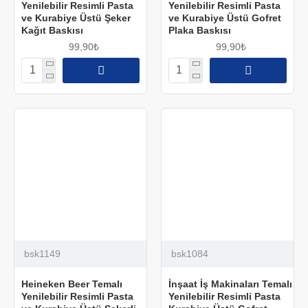
Yenilebilir Resimli Pasta
Yenilebilir Resimli Pasta
ve Kurabiye Üstü Şeker
ve Kurabiye Üstü Gofret
Kağıt Baskısı
Plaka Baskısı
99,90₺
99,90₺
bsk1149
bsk1084
Heineken Beer Temalı
İnşaat İş Makinaları Temalı
Yenilebilir Resimli Pasta
Yenilebilir Resimli Pasta