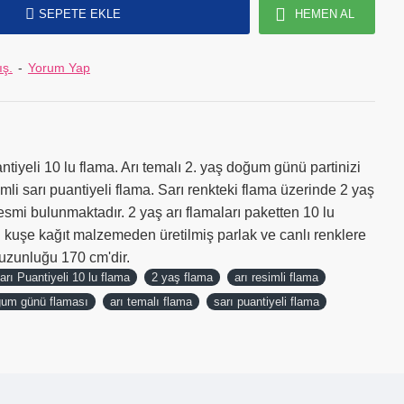
SEPETE EKLE
HEMEN AL
ış.
-
Yorum Yap
ntiyeli 10 lu flama. Arı temalı 2. yaş doğum günü partinizi
mli sarı puantiyeli flama
. Sarı renkteki flama üzerinde 2 yaş
resmi bulunmaktadır. 2 yaş arı flamaları paketten 10 lu
li kuşe kağıt malzemeden üretilmiş parlak ve canlı renklere
 uzunluğu 170 cm'dir.
arı Puantiyeli 10 lu flama
2 yaş flama
arı resimli flama
ğum günü flaması
arı temalı flama
sarı puantiyeli flama