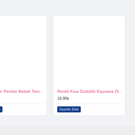
İyiki Doğdun Pembe Bebek Temalı 10 lu flama
Renkli Kısa Düdüklü Kaynana Dili Seti 10 lu
19,90₺
e
Sepete Ekle