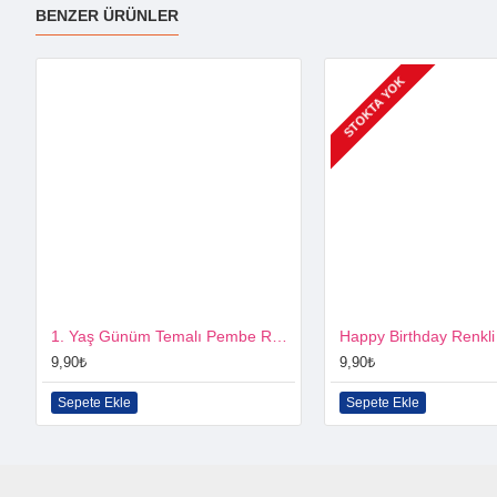
BENZER ÜRÜNLER
STOKTA YOK
1. Yaş Günüm Temalı Pembe Renk 10 lu flama
Happy Birthday Renkli
9,90₺
9,90₺
Sepete Ekle
Sepete Ekle