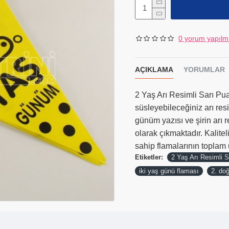
0 yorum yapılm
AÇIKLAMA
YORUMLAR
2 Yaş Arı Resimli Sarı Pua
süsleyebileceğiniz arı resi
günüm yazısı ve şirin arı 
olarak çıkmaktadır. Kalite
sahip flamalarının toplam
Etiketler:
2 Yaş Arı Resimli S
iki yaş günü flaması
2. do