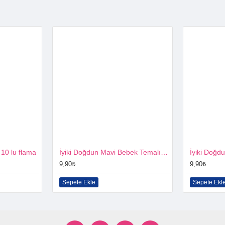
 10 lu flama
İyiki Doğdun Mavi Bebek Temalı 10 lu flama
9,90₺
9,90₺
Sepete Ekle
Sepete Ekl