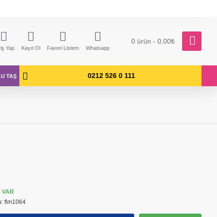
0 ürün - 0,00₺
riş Yap
Kayıt Ol
Favori Listem
Whatsapp
0212 526 0 111
LU TAŞ
 VAR
u:
flm1064