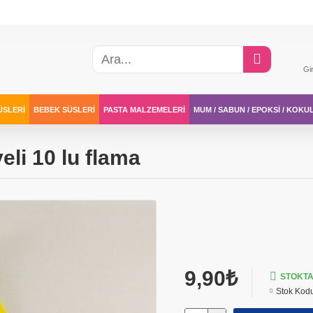
Gi
ÜSLERI
BEBEK SÜSLERI
PASTA MALZEMELERI
MUM / SABUN / EPOKSI / KOKU
eli 10 lu flama
9,90₺
STOKTA
Stok Kod