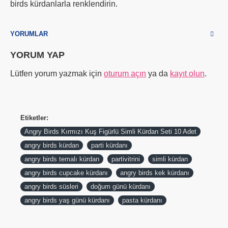
birds kürdanlarla renklendirin.
YORUMLAR
YORUM YAP
Lütfen yorum yazmak için
oturum açın
ya da
kayıt olun
.
Etiketler:
Angry Birds Kırmızı Kuş Figürlü Simli Kürdan Seti 10 Adet
angry birds kürdan
parti kürdanı
angry birds temalı kürdan
partivitrini
simli kürdan
angry birds cupcake kürdanı
angry birds kek kürdanı
angry birds süsleri
doğum günü kürdanı
angry birds yaş günü kürdanı
pasta kürdanı