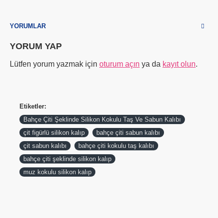
YORUMLAR
YORUM YAP
Lütfen yorum yazmak için
oturum açın
ya da
kayıt olun
.
Etiketler:
Bahçe Çiti Şeklinde Silikon Kokulu Taş Ve Sabun Kalıbı
çit figürlü silikon kalıp
bahçe çiti sabun kalıbı
çit sabun kalıbı
bahçe çiti kokulu taş kalıbı
bahçe çiti şeklinde silikon kalıp
muz kokulu silikon kalıp