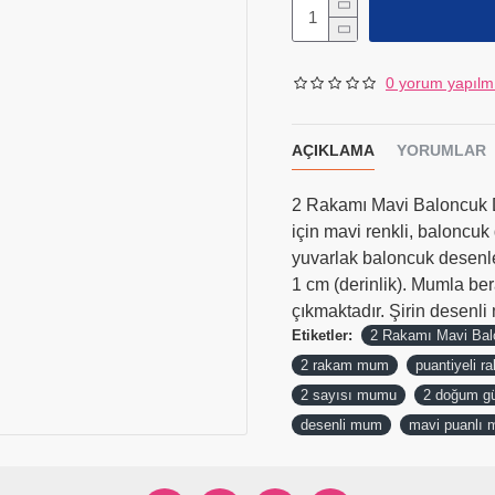
0 yorum yapılm
AÇIKLAMA
YORUMLAR
2 Rakamı Mavi Baloncuk D
için mavi renkli, baloncu
yuvarlak baloncuk desenler
1 cm (derinlik). Mumla bera
çıkmaktadır. Şirin desenli 
Etiketler:
2 Rakamı Mavi Ba
2 rakam mum
puantiyeli 
2 sayısı mumu
2 doğum g
desenli mum
mavi puanlı