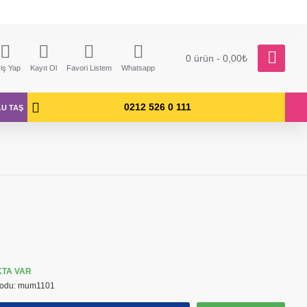
0 ürün - 0,00₺
riş Yap
Kayıt Ol
Favori Listem
Whatsapp
0212 526 0 111
LU TAŞ
KTA VAR
odu:
mum1101