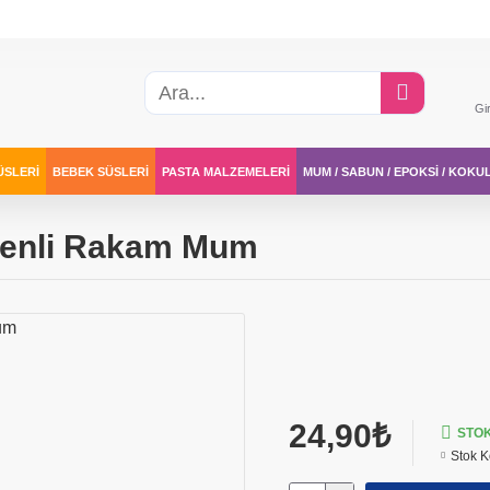
Gi
ÜSLERI
BEBEK SÜSLERI
PASTA MALZEMELERI
MUM / SABUN / EPOKSI / KOKU
senli Rakam Mum
24,90₺
STO
Stok K