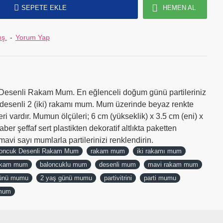
SEPETE EKLE
HEMEN AL
ış.
-
Yorum Yap
esenli Rakam Mum. En eğlenceli doğum günü partileriniz
k desenli 2 (iki) rakamı mum. Mum üzerinde beyaz renkte
i vardır. Mumun ölçüleri; 6 cm (yükseklik) x 3.5 cm (eni) x
ber şeffaf sert plastikten dekoratif altlıkta paketten
mavi sayı mumlarla partilerinizi renklendirin.
loncuk Desenli Rakam Mum
rakam mum
iki rakamı mum
rakam mum
baloncuklu mum
desenli mum
mavi rakam mum
ünü mumu
2 yaş günü mumu
partivitrini
parti mumu
 mum