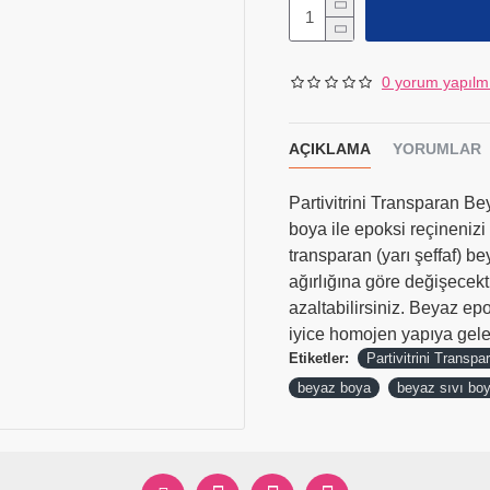
0 yorum yapılm
AÇIKLAMA
YORUMLAR
Partivitrini Transparan Be
boya ile epoksi reçinenizi
transparan (yarı şeffaf) b
ağırlığına göre değişecekti
azaltabilirsiniz. Beyaz ep
iyice homojen yapıya gelen
Etiketler:
Partivitrini Transp
beyaz boya
beyaz sıvı bo