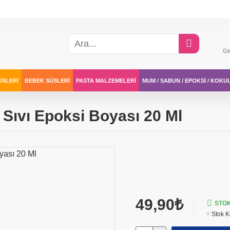
Gi
ÜSLERI
BEBEK SÜSLERI
PASTA MALZEMELERI
MUM / SABUN / EPOKSI / KOKU
 Sıvı Epoksi Boyası 20 Ml
49,90₺
STO
Stok K