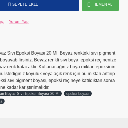
SEPETE EKLE
HEMEN AL
ış.
-
Yorum Yap
yaz Sıvı Epoksi Boyası 20 Ml. Beyaz renkteki sıvı pigment
 boyayabilirsiniz. Beyaz renkli sıvı boya, epoksi reçinenize
eyaz renk katacaktır. Kullanacağınız boya miktarı epoksinin
r. İstediğiniz koyuluk veya açık renk için bu miktarı arttırıp
oksi sıvı pigment boyası, epoksi reçineye katıldıktan sonra
e kadar karıştırılmalıdır.
aran Beyaz Sıvı Epoksi Boyası 20 Ml
epoksi boyası
ya