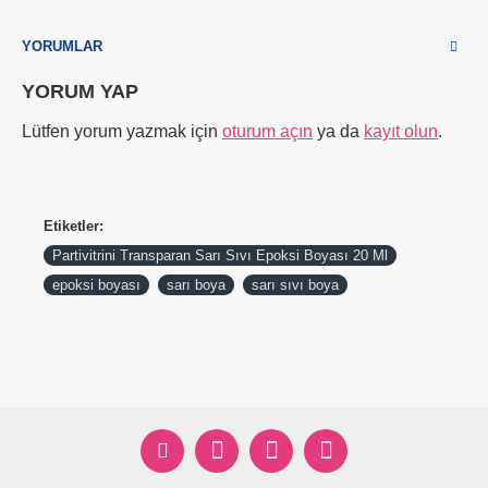
YORUMLAR
YORUM YAP
Lütfen yorum yazmak için
oturum açın
ya da
kayıt olun
.
Etiketler:
Partivitrini Transparan Sarı Sıvı Epoksi Boyası 20 Ml
epoksi boyası
sarı boya
sarı sıvı boya