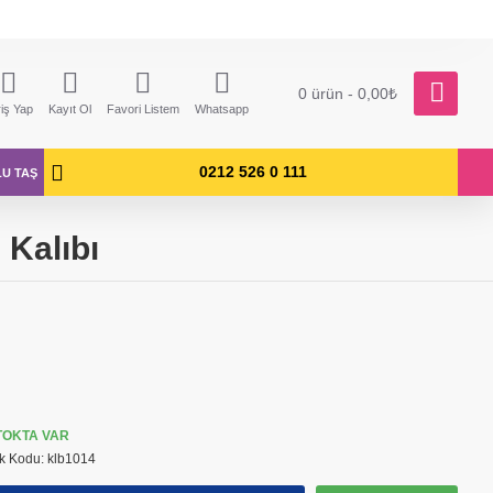
0 ürün - 0,00₺
riş Yap
Kayıt Ol
Favori Listem
Whatsapp
0212 526 0 111
LU TAŞ
 Kalıbı
TOKTA VAR
k Kodu:
klb1014