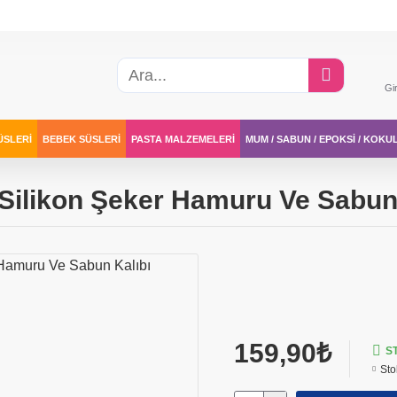
Gi
ÜSLERI
BEBEK SÜSLERI
PASTA MALZEMELERI
MUM / SABUN / EPOKSI / KOKU
 Silikon Şeker Hamuru Ve Sabun
159,90₺
S
Sto