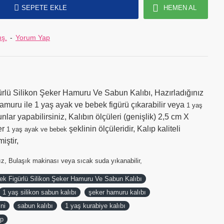
SEPETE EKLE
HEMEN AL
ış.
-
Yorum Yap
rlü Silikon Şeker Hamuru Ve Sabun Kalıbı, Hazırladığınız
amuru ile 1 yaş ayak ve bebek figürü çıkarabilir veya
1 yaş
lar yapabilirsiniz, Kalıbın ölçüleri (genişlik) 2,5 cm X
er
şeklinin ölçüleridir, Kalıp kaliteli
1 yaş ayak ve bebek
iştir,
z, Bulaşık makinası veya sıcak suda yıkanabilir,
k Figürlü Silikon Şeker Hamuru Ve Sabun Kalıbı
1 yaş silikon sabun kalıbı
şeker hamuru kalıbı
ini
sabun kalıbı
1 yaş kurabiye kalıbı
ıp