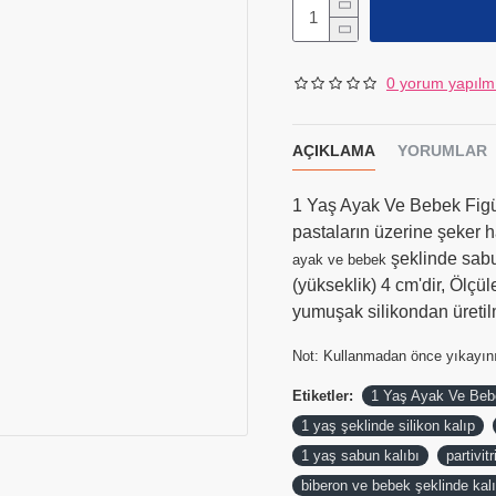
0 yorum yapılm
AÇIKLAMA
YORUMLAR
1 Yaş Ayak Ve Bebek Figü
pastaların üzerine şeker h
şeklinde sabun
ayak ve bebek
(yükseklik) 4 cm'dir, Ölçül
yumuşak silikondan üretilm
Not: Kullanmadan önce yıkayını
Etiketler:
1 Yaş Ayak Ve Bebe
1 yaş şeklinde silikon kalıp
1 yaş sabun kalıbı
partivitr
biberon ve bebek şeklinde kal