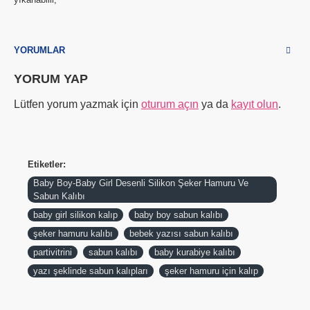
YORUMLAR
YORUM YAP
Lütfen yorum yazmak için
oturum açın
ya da
kayıt olun
.
Etiketler:
Baby Boy-Baby Girl Desenli Silikon Şeker Hamuru Ve
Sabun Kalıbı
baby girl silikon kalıp
baby boy sabun kalıbı
şeker hamuru kalıbı
bebek yazısı sabun kalıbı
partivitrini
sabun kalıbı
baby kurabiye kalıbı
yazı şeklinde sabun kalıpları
şeker hamuru için kalıp