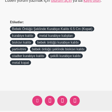
Lütfen yorum yazmak için
oturum açın
ya da
kayıt olun
.
Etiketler:
Bebek Önlüğü Şeklinde Kurabiye Kalıbı 6.5 Cm (Kopat)
kurabiye kalıbı
metal kurabiye kalıpları
bisküvi kalıbı
bebek önlüğü kurabiye kalıbı
partivitrini
bebek önlüğü şeklinde bisküvi kalıbı
stadter kurabiye kalıbı
şekilli kurabiye kalıbı
metal kopat