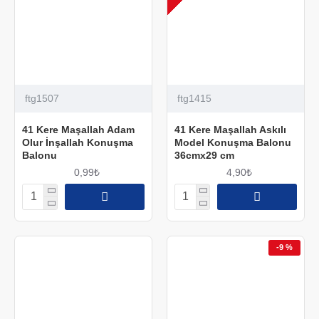
ftg1507
ftg1415
41 Kere Maşallah Adam
41 Kere Maşallah Askılı
Olur İnşallah Konuşma
Model Konuşma Balonu
Balonu
36cmx29 cm
0,99₺
4,90₺
-9 %