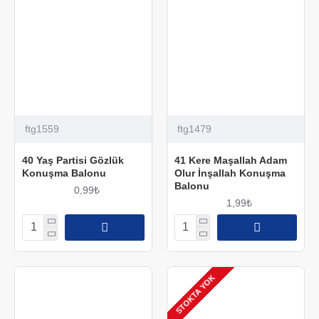
ftg1559
ftg1479
40 Yaş Partisi Gözlük
41 Kere Maşallah Adam
Konuşma Balonu
Olur İnşallah Konuşma
Balonu
0,99₺
1,99₺
STOKTA YOK