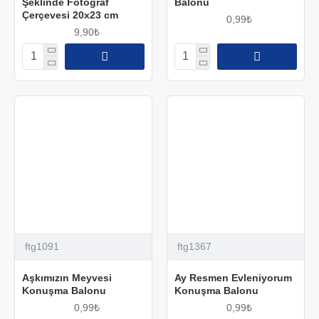
Şeklinde Fotoğraf
Balonu
Çerçevesi 20x23 cm
0,99₺
9,90₺
ftg1091
ftg1367
Aşkımızın Meyvesi
Ay Resmen Evleniyorum
Konuşma Balonu
Konuşma Balonu
0,99₺
0,99₺