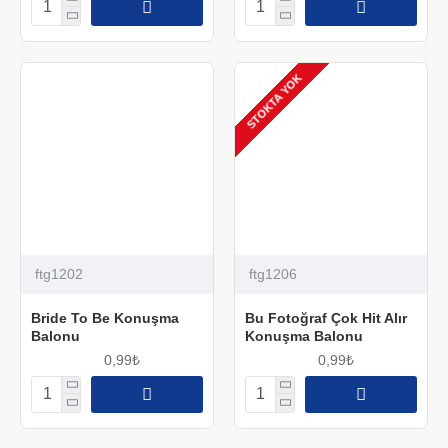
STOKTA YOK
ftg1202
ftg1206
Bride To Be Konuşma
Bu Fotoğraf Çok Hit Alır
Balonu
Konuşma Balonu
0,99₺
0,99₺