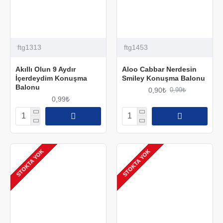
ftg1313
ftg1453
Akıllı Olun 9 Aydır
Aloo Cabbar Nerdesin
İçerdeydim Konuşma
Smiley Konuşma Balonu
Balonu
0,90₺
0,99₺
0,99₺
STOKTA YOK
STOKTA YOK