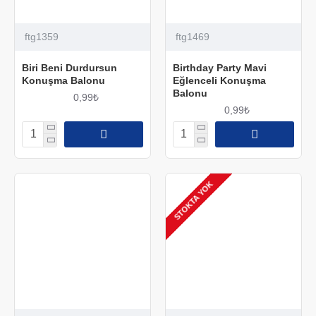
ftg1359
ftg1469
Biri Beni Durdursun
Birthday Party Mavi
Konuşma Balonu
Eğlenceli Konuşma
Balonu
0,99₺
0,99₺
STOKTA YOK