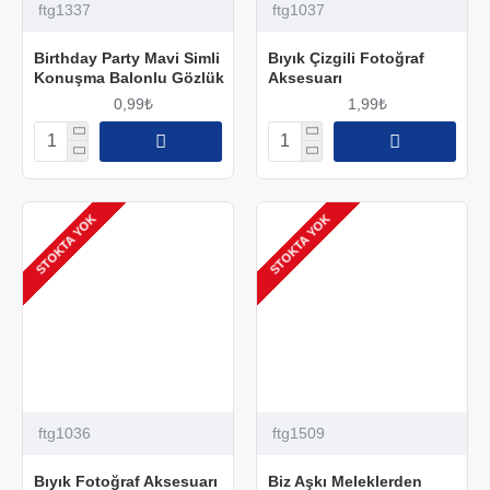
ftg1337
ftg1037
Birthday Party Mavi Simli
Bıyık Çizgili Fotoğraf
Konuşma Balonlu Gözlük
Aksesuarı
0,99₺
1,99₺
STOKTA YOK
STOKTA YOK
ftg1036
ftg1509
Bıyık Fotoğraf Aksesuarı
Biz Aşkı Meleklerden