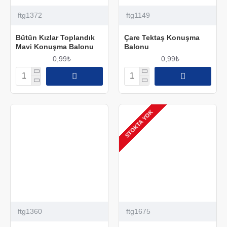
ftg1372
ftg1149
Bütün Kızlar Toplandık
Çare Tektaş Konuşma
Mavi Konuşma Balonu
Balonu
0,99₺
0,99₺
STOKTA YOK
ftg1360
ftg1675