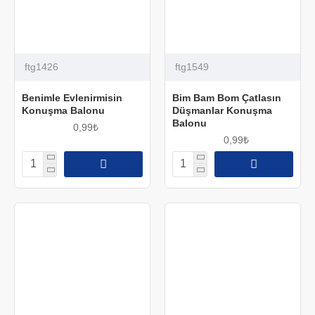
ftg1426
ftg1549
Benimle Evlenirmisin
Bim Bam Bom Çatlasın
Konuşma Balonu
Düşmanlar Konuşma
Balonu
0,99₺
0,99₺