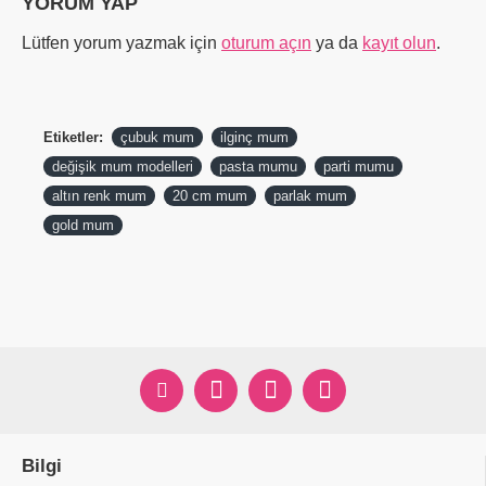
YORUM YAP
Lütfen yorum yazmak için
oturum açın
ya da
kayıt olun
.
Etiketler:
çubuk mum
ilginç mum
değişik mum modelleri
pasta mumu
parti mumu
altın renk mum
20 cm mum
parlak mum
gold mum
Bilgi