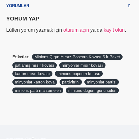
YORUMLAR
YORUM YAP
Lütfen yorum yazmak için
oturum açın
ya da
kayıt olun
.
Etiketler:
Minions Çıgın Hırsız Popcorn Kovası 6 lı Paket
patlamış mısır kovası
minyonlar mısır kovası
karton mısır kovası
minions popcorn kutusu
minyonlar karton kova
partivitrini
minyonlar partisi
minions parti malzemeleri
minions doğum günü süleri