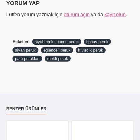
YORUM YAP
Lütfen yorum yazmak için
oturum açın
ya da
kayıt olun
.
Etiketler:
siyah renkli bonus peruk
bonus peruk
siyah peruk
eğlenceli peruk
kıvırcık peruk
parti perukları
renkli peruk
BENZER ÜRÜNLER