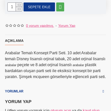
SEPETE EKLE
0 yorum yapılmış.
-
Yorum Yap
AÇIKLAMA
Arabalar Temalı Konsept Parti Seti. 10 adet Arabalar
temalı Disney lisanslı orjinal tabak, 20 adet orjinal lisanslı
peçete ve 8 adet orjinal lisanslı
plastik
arabalar
arabalar
bardaktan oluşan parti seti ile eksiksiz konsept bir parti
yaratın. Şimşek mcqueen görselleriyle eğlenceli parti seti.
YORUMLAR
YORUM YAP
Lütfen yorum yazmak için
oturum açın
ya da
kayıt olun
.