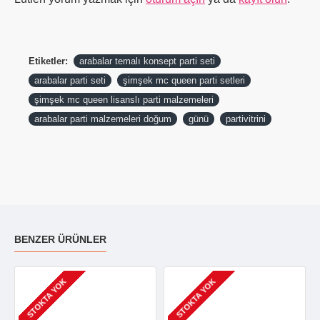
Etiketler:
arabalar temalı konsept parti seti
arabalar parti seti
şimşek mc queen parti setleri
şimşek mc queen lisanslı parti malzemeleri
arabalar parti malzemeleri doğum
günü
partivitrini
BENZER ÜRÜNLER
STOKTA YOK
STOKTA YOK