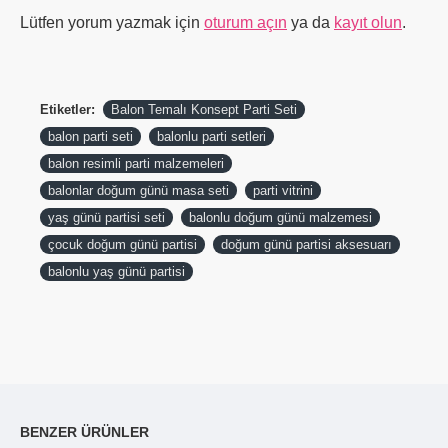
Lütfen yorum yazmak için
oturum açın
ya da
kayıt olun
.
Etiketler:
Balon Temalı Konsept Parti Seti
balon parti seti
balonlu parti setleri
balon resimli parti malzemeleri
balonlar doğum günü masa seti
parti vitrini
yaş günü partisi seti
balonlu doğum günü malzemesi
çocuk doğum günü partisi
doğum günü partisi aksesuarı
balonlu yaş günü partisi
BENZER ÜRÜNLER