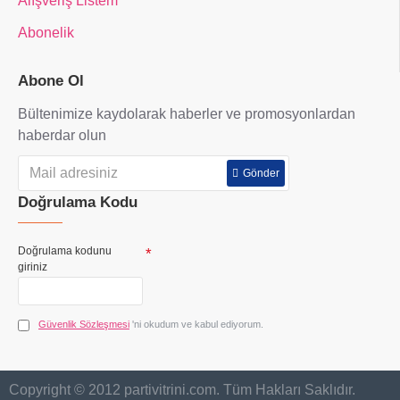
Alışveriş Listem
Abonelik
Abone Ol
Bültenimize kaydolarak haberler ve promosyonlardan
haberdar olun
Gönder
Doğrulama Kodu
Doğrulama kodunu
giriniz
Güvenlik Sözleşmesi
'ni okudum ve kabul ediyorum.
Copyright © 2012 partivitrini.com. Tüm Hakları Saklıdır.