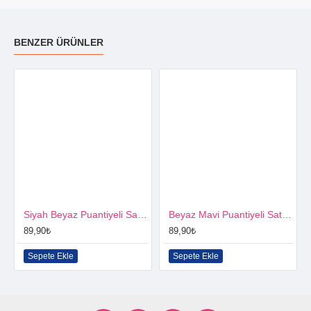
BENZER ÜRÜNLER
Siyah Beyaz Puantiyeli Saten Kurdela 0.6 Cm. X 40 Metre
Beyaz Mavi Puantiyeli Saten Kurdela 0.6 Cm. X 40 Metre
89,90₺
89,90₺
Sepete Ekle
Sepete Ekle